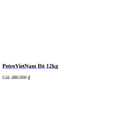
PetroVietNam Đỏ 12kg
Giá:
480.000 ₫