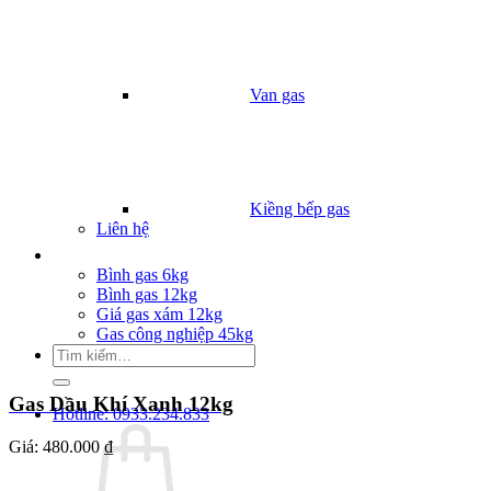
Van gas
Kiềng bếp gas
Liên hệ
Giá Gas
Bình gas 6kg
Bình gas 12kg
Giá gas xám 12kg
Gas công nghiệp 45kg
Tìm
kiếm:
Gas Dầu Khí Xanh 12kg
Hotline: 0933.234.833
Giá:
480.000 ₫