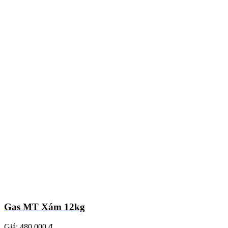
Gas MT Xám 12kg
Giá:
480.000 ₫