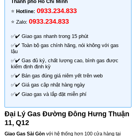
Thành phố Hồ Chí Minh
0933.234.833
⭐️
Hotline:
0933.234.833
⭐️ Zalo:
✅✔️
Giao gas nhanh
trong 15 phút
✅✔️ Toàn bộ gas chính hãng, nói không với gas
lậu
✅✔️ Gas đủ ký, chất lượng cao, bình gas được
kiểm định định kỳ
✅✔️ Bán gas đúng giá niêm yết trên web
✅✔️
Giá gas cập nhật hàng ngày
✅✔️ Giao gas và lắp đặt miễn phí
Đại Lý Gas Đường Đông Hưng Thuận
11, Q12
Giao Gas Sài Gòn
với hệ thống hơn 100 cửa hàng tại