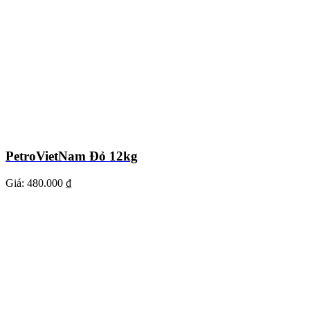
PetroVietNam Đỏ 12kg
Giá:
480.000 ₫