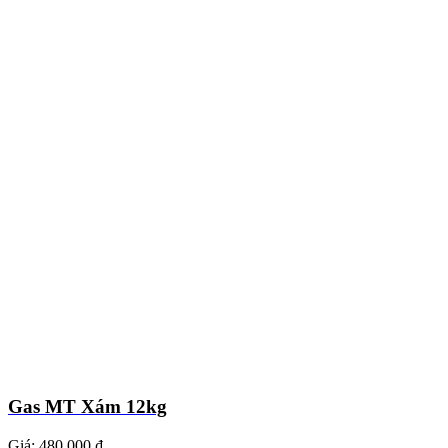
Gas MT Xám 12kg
Giá:
480.000 ₫