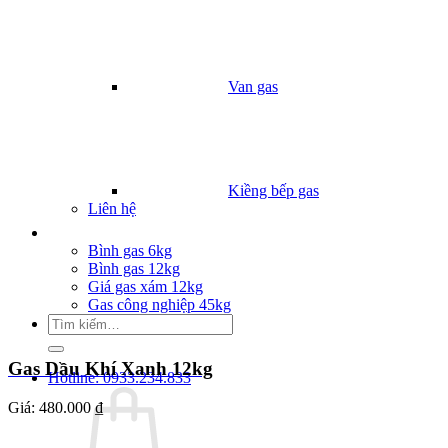
Van gas
Kiềng bếp gas
Liên hệ
Giá Gas
Bình gas 6kg
Bình gas 12kg
Giá gas xám 12kg
Gas công nghiệp 45kg
Tìm
kiếm:
Gas Dầu Khí Xanh 12kg
Hotline: 0933.234.833
Giá:
480.000 ₫