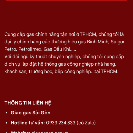
Môn Ngày 09/08
TÊN SẢN PHẨM
GIÁ
Bình Gas Petro VietNam 6kg màu đỏ
275.000
₫
Cung cấp gas chính hãng tận nơi ở TPHCM, chúng tôi là
Bình Gas ELF 6,5kg Màu Đỏ
320.000
₫
đại lý chính hãng các thương hiệu gas Bình Minh, Saigon
Bình gas Pacific Petro 12kg màu Xám
480.000
₫
Petro, Petrolimex, Gas Dầu Khí.....
Bình gas Pacific Petro 12kg Màu Vàng
480.000
₫
Với đội ngũ kỹ thuật chuyên nghiệp, chúng tôi cung cấp
dịch vụ lắp đặt hệ thống gas công nghiệp nhà hàng,
gas dầu khí mầu xanh lá chuối 12kg
480.000
₫
khách sạn, trường học, bếp công nghiệp...tại TPHCM.
Bình gas dầu khí 12kg màu vàng
480.000
₫
Bình gas dầu khí 12kg màu đỏ
480.000
₫
Bình gas VT Gas 12kg màu xanh đen
480.000
₫
THÔNG TIN LIÊN HỆ
Bình gas VT Gas 12kg màu đỏ
480.000
₫
Giao gas Sài Gòn
Bình gas dầu khí 12kg màu xám
480.000
₫
Hotline tư vấn:
0933.234.833 (có Zalo)
Bình gas VT Gas 12kg màu xám
480.000
₫
Bình gas MT Gas 12kg màu xám
480.000
₫