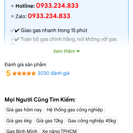
0933.234.833
⭐️
Hotline:
0933.234.833
⭐️ Zalo:
✅✔️
Giao gas nhanh
trong 15 phút
✅✔️ Toàn bộ gas chính hãng, nói không với gas
lậu
Xem thêm
✅✔️ Gas đủ ký, chất lượng cao, bình gas được
kiểm định định kỳ
Đánh giá sản phẩm
✅✔️ Bán gas đúng giá niêm yết trên web
5
3030 đánh giá
✅✔️
Giá gas cập nhật hàng ngày
✅✔️ Giao gas và lắp đặt miễn phí
Mọi Người Cũng Tìm Kiếm:
Đường Đông
Dịch Vụ Giao Gas Tận Nơi
Giá gas hôm nay
Hệ thống gas công nghiệp
Lân, Hóc Môn
Giá gas 6kg
Giá gas 12kg
Gas công nghiệp 45kg
CÔNG TY TNHH MỘT THÀNH VIÊN DẦU KHÍ TP.HCM
Gas Bình Minh
Xe nâng TPHCM