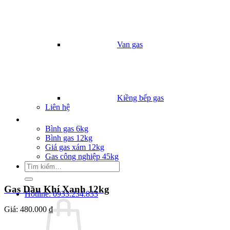
Van gas
Kiềng bếp gas
Liên hệ
Giá Gas
Bình gas 6kg
Bình gas 12kg
Giá gas xám 12kg
Gas công nghiệp 45kg
Tìm
kiếm:
Gas Dầu Khí Xanh 12kg
Hotline: 0933.234.833
Giá:
480.000 ₫