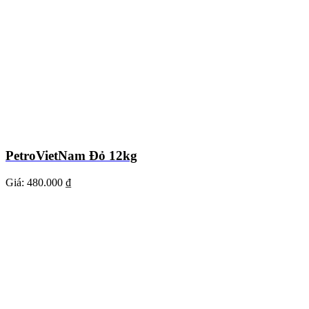
PetroVietNam Đỏ 12kg
Giá:
480.000 ₫