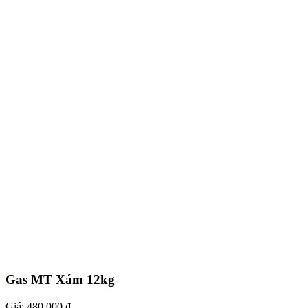
Gas MT Xám 12kg
Giá:
480.000 ₫