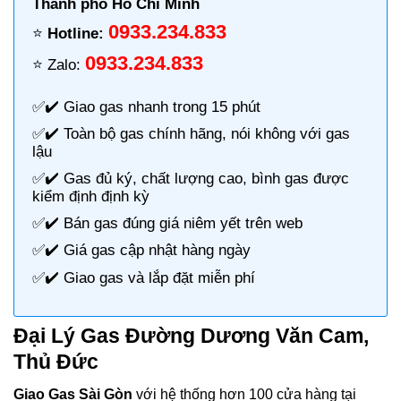
Thành phố Hồ Chí Minh
0933.234.833
⭐️
Hotline:
0933.234.833
⭐️ Zalo:
✅✔️
Giao gas nhanh
trong 15 phút
✅✔️ Toàn bộ gas chính hãng, nói không với gas
lậu
✅✔️ Gas đủ ký, chất lượng cao, bình gas được
kiểm định định kỳ
✅✔️ Bán gas đúng giá niêm yết trên web
✅✔️
Giá gas cập nhật hàng ngày
✅✔️ Giao gas và lắp đặt miễn phí
Đại Lý Gas Đường Dương Văn Cam,
Thủ Đức
Giao Gas Sài Gòn
với hệ thống hơn 100 cửa hàng tại