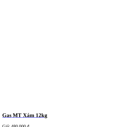
Gas MT Xám 12kg
Giá:
480.000 ₫