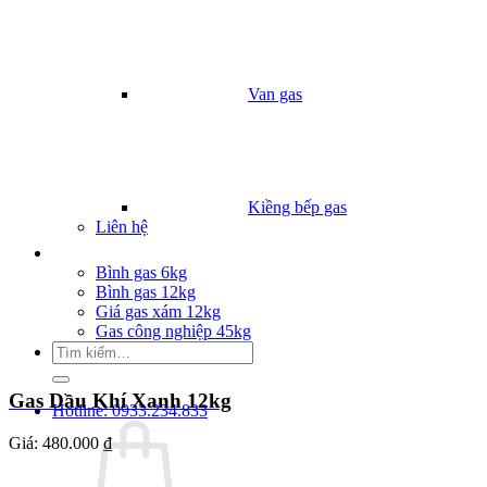
Van gas
Kiềng bếp gas
Liên hệ
Giá Gas
Bình gas 6kg
Bình gas 12kg
Giá gas xám 12kg
Gas công nghiệp 45kg
Tìm
kiếm:
Gas Dầu Khí Xanh 12kg
Hotline: 0933.234.833
Giá:
480.000 ₫