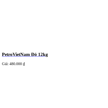
PetroVietNam Đỏ 12kg
Giá:
480.000 ₫