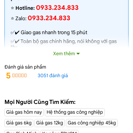
0933.234.833
⭐️
Hotline:
0933.234.833
⭐️ Zalo:
✅✔️
Giao gas nhanh
trong 15 phút
✅✔️ Toàn bộ gas chính hãng, nói không với gas
lậu
Xem thêm
✅✔️ Gas đủ ký, chất lượng cao, bình gas được
kiểm định định kỳ
Đánh giá sản phẩm
✅✔️ Bán gas đúng giá niêm yết trên web
5
3051 đánh giá
✅✔️
Giá gas cập nhật hàng ngày
✅✔️ Giao gas và lắp đặt miễn phí
Mọi Người Cũng Tìm Kiếm:
Đường Giác
Dịch Vụ Giao Gas Tận Nơi
Giá gas hôm nay
Hệ thống gas công nghiệp
Đạo, Hóc Môn
Giá gas 6kg
Giá gas 12kg
Gas công nghiệp 45kg
CÔNG TY TNHH MỘT THÀNH VIÊN DẦU KHÍ TP.HCM