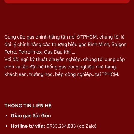
Giá Giao Gas Tận Nơi Đường Giác Đạo, Hóc
Môn Ngày 09/08
TÊN SẢN PHẨM
GIÁ
Bình Gas Petro VietNam 6kg màu đỏ
275.000
₫
Cung cấp gas chính hãng tận nơi ở TPHCM, chúng tôi là
Bình Gas ELF 6,5kg Màu Đỏ
320.000
₫
đại lý chính hãng các thương hiệu gas Bình Minh, Saigon
Bình gas Pacific Petro 12kg màu Xám
480.000
₫
Petro, Petrolimex, Gas Dầu Khí.....
Bình gas Pacific Petro 12kg Màu Vàng
480.000
₫
Với đội ngũ kỹ thuật chuyên nghiệp, chúng tôi cung cấp
dịch vụ lắp đặt hệ thống gas công nghiệp nhà hàng,
gas dầu khí mầu xanh lá chuối 12kg
480.000
₫
khách sạn, trường học, bếp công nghiệp...tại TPHCM.
Bình gas dầu khí 12kg màu vàng
480.000
₫
Bình gas dầu khí 12kg màu đỏ
480.000
₫
Bình gas VT Gas 12kg màu xanh đen
480.000
₫
THÔNG TIN LIÊN HỆ
Bình gas VT Gas 12kg màu đỏ
480.000
₫
Giao gas Sài Gòn
Bình gas dầu khí 12kg màu xám
480.000
₫
Hotline tư vấn:
0933.234.833 (có Zalo)
Bình gas VT Gas 12kg màu xám
480.000
₫