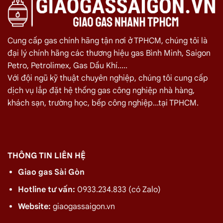
với chúng tôi để nhận được mức giá rẻ nhất và chính sách
giao
gas nhanh
Miễn phí giao hàng và lắp đặt tận nơi
Cung cấp gas chính hãng tận nơi ở TPHCM, chúng tôi là
đại lý chính hãng các thương hiệu gas Bình Minh, Saigon
TÊN SẢN PHẨM
GIÁ
Petro, Petrolimex, Gas Dầu Khí.....
Với đội ngũ kỹ thuật chuyên nghiệp, chúng tôi cung cấp
Bình Gas Petro VietNam 6kg màu đỏ
275.000
₫
dịch vụ lắp đặt hệ thống gas công nghiệp nhà hàng,
Bình Gas ELF 6,5kg Màu Đỏ
320.000
₫
khách sạn, trường học, bếp công nghiệp...tại TPHCM.
Bình gas Pacific Petro 12kg màu Xám
480.000
₫
Bình gas Pacific Petro 12kg Màu Vàng
480.000
₫
gas dầu khí mầu xanh lá chuối 12kg
480.000
₫
THÔNG TIN LIÊN HỆ
Bình gas dầu khí 12kg màu vàng
480.000
₫
Giao gas Sài Gòn
Bình gas dầu khí 12kg màu đỏ
480.000
₫
Hotline tư vấn:
0933.234.833 (có Zalo)
Bình gas VT Gas 12kg màu xanh đen
480.000
₫
Website:
giaogassaigon.vn
Bình gas VT Gas 12kg màu đỏ
480.000
₫