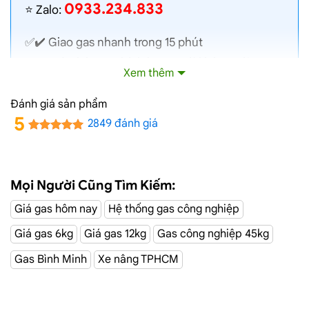
0933.234.833
⭐️ Zalo:
✅✔️
Giao gas nhanh
trong 15 phút
✅✔️ Toàn bộ gas chính hãng, nói không với gas
Xem thêm
lậu
✅✔️ Gas đủ ký, chất lượng cao, bình gas được
Đánh giá sản phẩm
kiểm định định kỳ
5
2849 đánh giá
✅✔️ Bán gas đúng giá niêm yết trên web
✅✔️
Giá gas cập nhật hàng ngày
✅✔️ Giao gas và lắp đặt miễn phí
Mọi Người Cũng Tìm Kiếm:
Giá gas hôm nay
Hệ thống gas công nghiệp
Đại Lý Gas Đường Giáng Hương, Q12
Giá gas 6kg
Giá gas 12kg
Gas công nghiệp 45kg
Giao Gas Sài Gòn
với hệ thống hơn 100 cửa hàng tại
Gas Bình Minh
Xe nâng TPHCM
TPHCM