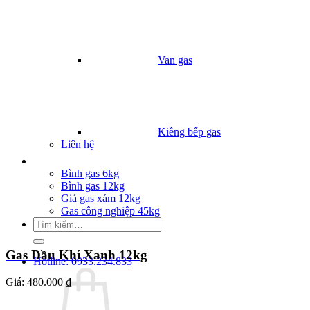
Van gas
Kiềng bếp gas
Liên hệ
Giá Gas
Bình gas 6kg
Bình gas 12kg
Giá gas xám 12kg
Gas công nghiệp 45kg
Tìm
kiếm:
Gas Dầu Khí Xanh 12kg
Hotline: 0933.234.833
Giá:
480.000 ₫