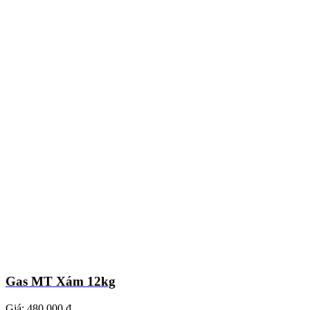
Gas MT Xám 12kg
Giá:
480.000 ₫