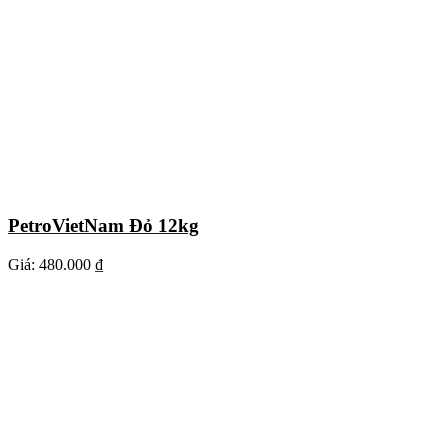
PetroVietNam Đỏ 12kg
Giá:
480.000 ₫