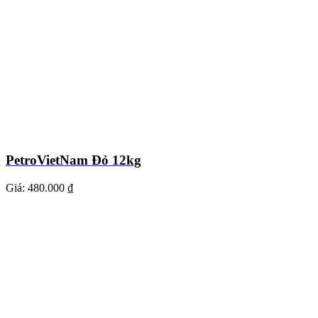
PetroVietNam Đỏ 12kg
Giá:
480.000 ₫