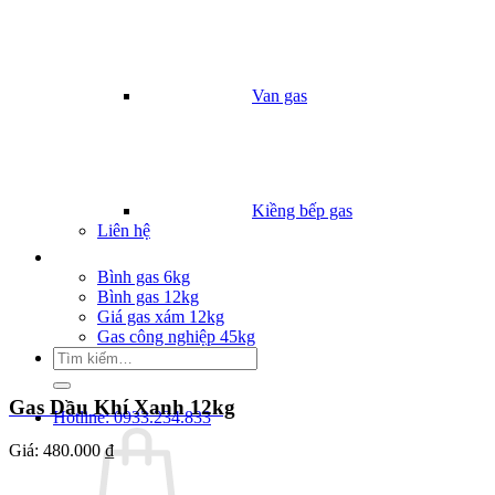
Van gas
Kiềng bếp gas
Liên hệ
Giá Gas
Bình gas 6kg
Bình gas 12kg
Giá gas xám 12kg
Gas công nghiệp 45kg
Tìm
kiếm:
Gas Dầu Khí Xanh 12kg
Hotline: 0933.234.833
Giá:
480.000 ₫