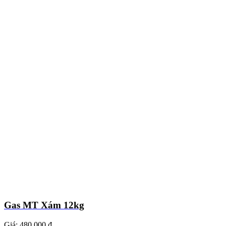
Gas MT Xám 12kg
Giá:
480.000 ₫