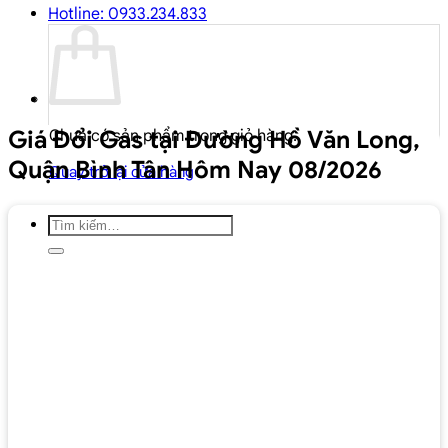
Hotline: 0933.234.833
Giá Đổi Gas tại Đường Hồ Văn Long,
Chưa có sản phẩm trong giỏ hàng.
Quận Bình Tân Hôm Nay 08/2026
Quay trở lại cửa hàng
Tìm
kiếm: