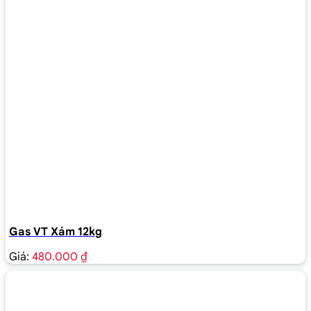
Gas VT Xám 12kg
Giá:
480.000 ₫