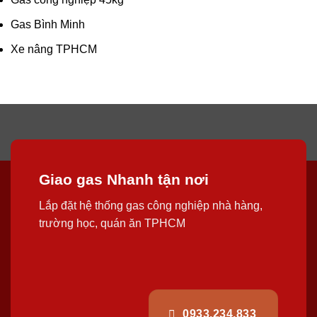
Gas Bình Minh
Xe nâng TPHCM
Giao gas Nhanh tận nơi
Lắp đặt hệ thống gas công nghiệp nhà hàng,
trường học, quán ăn TPHCM
0933.234.833