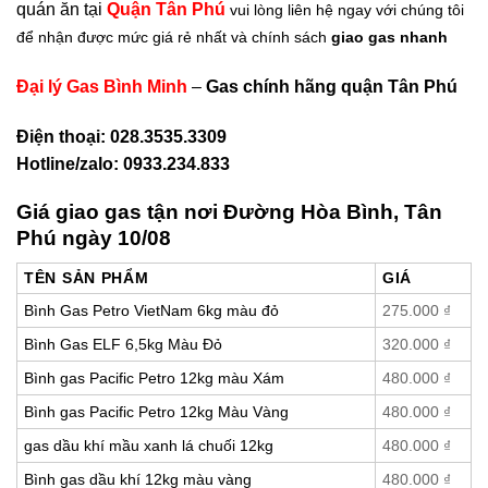
quán ăn tại
Quận Tân Phú
vui lòng liên hệ ngay với chúng tôi
để nhận được mức giá rẻ nhất và chính sách
giao gas nhanh
Đại lý Gas Bình Minh
–
Gas chính hãng quận Tân Phú
Điện thoại: 028.3535.3309
Hotline/zalo:
0933.234.833
Giá giao gas tận nơi Đường Hòa Bình, Tân
Phú ngày 10/08
TÊN SẢN PHẨM
GIÁ
Bình Gas Petro VietNam 6kg màu đỏ
275.000
₫
Bình Gas ELF 6,5kg Màu Đỏ
320.000
₫
Bình gas Pacific Petro 12kg màu Xám
480.000
₫
Bình gas Pacific Petro 12kg Màu Vàng
480.000
₫
gas dầu khí mầu xanh lá chuối 12kg
480.000
₫
Bình gas dầu khí 12kg màu vàng
480.000
₫