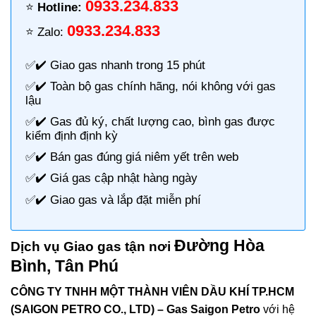
0933.234.833
⭐️
Hotline:
0933.234.833
⭐️ Zalo:
✅✔️
Giao gas nhanh
trong 15 phút
✅✔️ Toàn bộ gas chính hãng, nói không với gas
lậu
✅✔️ Gas đủ ký, chất lượng cao, bình gas được
kiểm định định kỳ
✅✔️ Bán gas đúng giá niêm yết trên web
✅✔️
Giá gas cập nhật hàng ngày
✅✔️ Giao gas và lắp đặt miễn phí
Đường Hòa
Dịch vụ Giao gas tận nơi
Bình, Tân Phú
CÔNG TY TNHH MỘT THÀNH VIÊN DẦU KHÍ TP.HCM
(SAIGON PETRO CO., LTD) –
Gas Saigon Petro
với hệ