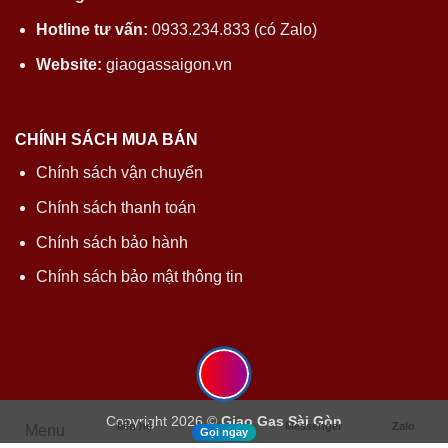
Hotline tư vấn:
0933.234.833 (có Zalo)
Website:
giaogassaigon.vn
CHÍNH SÁCH MUA BÁN
Chính sách vận chuyển
Chính sách thanh toán
Chính sách bảo hành
Chính sách bảo mật thông tin
Copyright 2026 ©
Giao Gas Sài Gòn
liên hệ
Messenger
Zalo
Menu
Gọi ngay