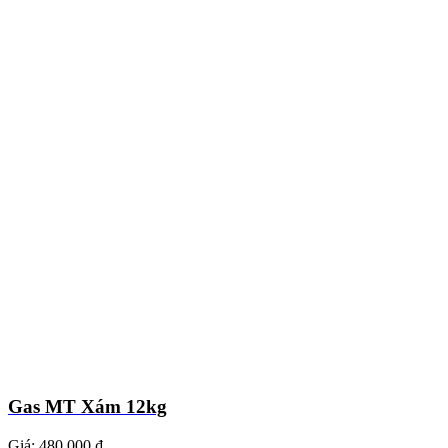
Gas MT Xám 12kg
Giá:
480.000 ₫