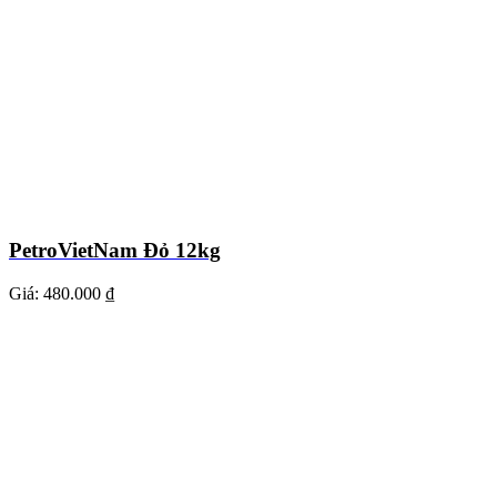
PetroVietNam Đỏ 12kg
Giá:
480.000 ₫