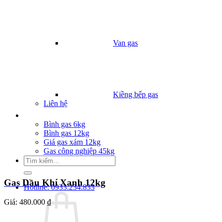
Van gas
Kiềng bếp gas
Liên hệ
Giá Gas
Bình gas 6kg
Bình gas 12kg
Giá gas xám 12kg
Gas công nghiệp 45kg
Tìm
kiếm:
Gas Dầu Khí Xanh 12kg
Hotline: 0933.234.833
Giá:
480.000 ₫