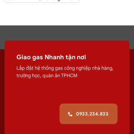
Giao Gas Sài Gòn
với hệ thống hơn 100 cửa hàng tại
TPHCM
Đại lý gas Phú
Giao gas Nhanh tận nơi
Nhuận
– Gas Chính hãng, Giá Rẻ, Đủ ký
Lắp đặt hệ thống gas công nghiệp nhà hàng,
trường học, quán ăn TPHCM
Chuyên cung cấp, đổi các bình
gas
dân
dụng 12Kg,
gas
công nghiệp 45kg chất
lượng.
G
iao tận nơi Đường Hoa Huệ,
Phú Nhuận
giúp quá trình sử
0933.234.833
dụng
gas
của quý khách hiệu quả hơn.
Giá Đổi Gas Tận Nơi Tại
Đường Hoa Huệ, Phú