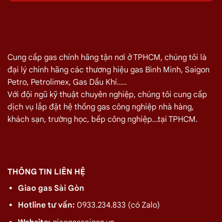
Nhuận 08/2026
Quý khách hàng cần đổi gas số lượng lớn cho nhà hàng,
quán ăn tại
Đường Hoa Huệ, Phú Nhuận
vui lòng liên hệ
ngay với chúng tôi để nhận được mức giá rẻ nhất và chính sách
Cung cấp gas chính hãng tận nơi ở TPHCM, chúng tôi là
giao gas nhanh
đại lý chính hãng các thương hiệu gas Bình Minh, Saigon
Petro, Petrolimex, Gas Dầu Khí.....
Miễn phí giao hàng và lắp đặt tận nơi
Với đội ngũ kỹ thuật chuyên nghiệp, chúng tôi cung cấp
dịch vụ lắp đặt hệ thống gas công nghiệp nhà hàng,
TÊN SẢN PHẨM
GIÁ
khách sạn, trường học, bếp công nghiệp...tại TPHCM.
Bình Gas Petro VietNam 6kg màu đỏ
275.000
₫
Bình Gas ELF 6,5kg Màu Đỏ
320.000
₫
Bình gas Pacific Petro 12kg màu Xám
480.000
₫
THÔNG TIN LIÊN HỆ
Bình gas Pacific Petro 12kg Màu Vàng
480.000
₫
Giao gas Sài Gòn
gas dầu khí mầu xanh lá chuối 12kg
480.000
₫
Hotline tư vấn:
0933.234.833 (có Zalo)
Bình gas dầu khí 12kg màu vàng
480.000
₫