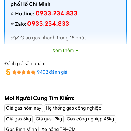
phố Hồ Chí Minh
0933.234.833
⭐️
Hotline:
0933.234.833
⭐️ Zalo:
✅✔️
Giao gas nhanh
trong 15 phút
✅✔️ Toàn bộ gas chính hãng, nói không với gas
Xem thêm
lậu
✅✔️ Gas đủ ký, chất lượng cao, bình gas được
Đánh giá sản phẩm
kiểm định định kỳ
5
9402 đánh giá
✅✔️ Bán gas đúng giá niêm yết trên web
✅✔️
Giá gas cập nhật hàng ngày
✅✔️ Giao gas và lắp đặt miễn phí
Mọi Người Cũng Tìm Kiếm:
Giá gas hôm nay
Hệ thống gas công nghiệp
Đại Lý Gas Đường Hoa Huệ, Phú
Giá gas 6kg
Giá gas 12kg
Gas công nghiệp 45kg
Nhuận
Gas Bình Minh
Xe nâng TPHCM