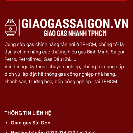
Nhuận 08/2026
Quý khách hàng cần đổi gas số lượng lớn cho nhà hàng,
quán ăn tại
Đường Hoa Mai, Phú Nhuận
vui lòng liên hệ
ngay với chúng tôi để nhận được mức giá rẻ nhất và chính sách
giao gas nhanh
Cung cấp gas chính hãng tận nơi ở TPHCM, chúng tôi là
Miễn phí giao hàng và lắp đặt tận nơi
đại lý chính hãng các thương hiệu gas Bình Minh, Saigon
Petro, Petrolimex, Gas Dầu Khí.....
TÊN SẢN PHẨM
GIÁ
Với đội ngũ kỹ thuật chuyên nghiệp, chúng tôi cung cấp
dịch vụ lắp đặt hệ thống gas công nghiệp nhà hàng,
Bình Gas Petro VietNam 6kg màu đỏ
275.000
₫
khách sạn, trường học, bếp công nghiệp...tại TPHCM.
Bình Gas ELF 6,5kg Màu Đỏ
320.000
₫
Bình gas Pacific Petro 12kg màu Xám
480.000
₫
Bình gas Pacific Petro 12kg Màu Vàng
480.000
₫
THÔNG TIN LIÊN HỆ
gas dầu khí mầu xanh lá chuối 12kg
480.000
₫
Giao gas Sài Gòn
Bình gas dầu khí 12kg màu vàng
480.000
₫