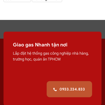
Giao Gas Sài Gòn
với hệ thống hơn 100 cửa hàng tại
TPHCM
Đại lý gas Phú
Giao gas Nhanh tận nơi
Nhuận
– Gas Chính hãng, Giá Rẻ, Đủ ký
Lắp đặt hệ thống gas công nghiệp nhà hàng,
trường học, quán ăn TPHCM
Chuyên cung cấp, đổi các bình
gas
dân
dụng 12Kg,
gas
công nghiệp 45kg chất
lượng.
G
iao tận nơi Đường Hoa Mai,
Phú Nhuận
giúp quá trình sử
0933.234.833
dụng
gas
của quý khách hiệu quả hơn.
Giá Đổi Gas Tận Nơi Tại
Đường Hoa Mai, Phú