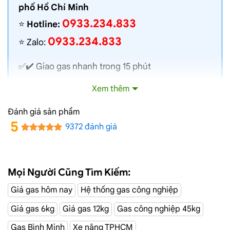
phố Hồ Chí Minh
0933.234.833
⭐️
Hotline:
0933.234.833
⭐️ Zalo:
✅✔️
Giao gas nhanh
trong 15 phút
✅✔️ Toàn bộ gas chính hãng, nói không với gas
Xem thêm
lậu
✅✔️ Gas đủ ký, chất lượng cao, bình gas được
Đánh giá sản phẩm
kiểm định định kỳ
5
9372 đánh giá
✅✔️ Bán gas đúng giá niêm yết trên web
✅✔️
Giá gas cập nhật hàng ngày
✅✔️ Giao gas và lắp đặt miễn phí
Mọi Người Cũng Tìm Kiếm:
Giá gas hôm nay
Hệ thống gas công nghiệp
Đại Lý Gas Đường Hoa Mai, Phú
Giá gas 6kg
Giá gas 12kg
Gas công nghiệp 45kg
Nhuận
Gas Bình Minh
Xe nâng TPHCM