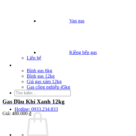
Van gas
Kiềng bếp gas
Liên hệ
Giá Gas
Bình gas 6kg
Bình gas 12kg
Giá gas xám 12kg
Gas công nghiệp 45kg
Tìm
kiếm:
Gas Dầu Khí Xanh 12kg
Hotline: 0933.234.833
Giá:
480.000 ₫