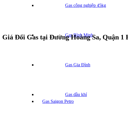
Gas công nghiệp 45kg
Gas Bình Minh
Giá Đổi Gas tại Đường Hoàng Sa, Quận 1
Gas Gia Đình
Gas dầu khí
Gas Saigon Petro