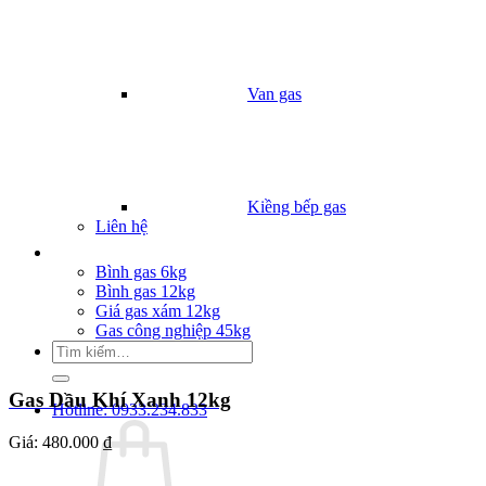
Van gas
Kiềng bếp gas
Liên hệ
Giá Gas
Bình gas 6kg
Bình gas 12kg
Giá gas xám 12kg
Gas công nghiệp 45kg
Tìm
kiếm:
Gas Dầu Khí Xanh 12kg
Hotline: 0933.234.833
Giá:
480.000 ₫