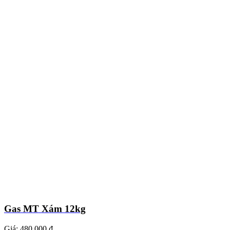
Gas MT Xám 12kg
Giá:
480.000 ₫