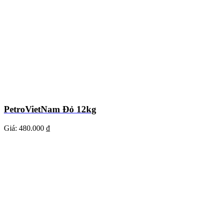
PetroVietNam Đỏ 12kg
Giá:
480.000 ₫