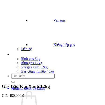
Van gas
Kiềng bếp gas
Liên hệ
Giá Gas
Bình gas 6kg
Bình gas 12kg
Giá gas xám 12kg
Gas công nghiệp 45kg
Tìm
kiếm:
Gas Dầu Khí Xanh 12kg
Hotline: 0933.234.833
Giá:
480.000 ₫