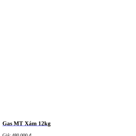
Gas MT Xám 12kg
Giá:
480.000 ₫