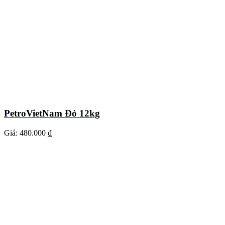
PetroVietNam Đỏ 12kg
Giá:
480.000 ₫