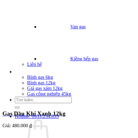
Van gas
Kiềng bếp gas
Liên hệ
Giá Gas
Bình gas 6kg
Bình gas 12kg
Giá gas xám 12kg
Gas công nghiệp 45kg
Tìm
kiếm:
Gas Dầu Khí Xanh 12kg
Hotline: 0933.234.833
Giá:
480.000 ₫