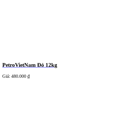
PetroVietNam Đỏ 12kg
Giá:
480.000 ₫