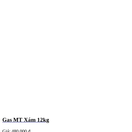
Gas MT Xám 12kg
Giá:
480.000 ₫