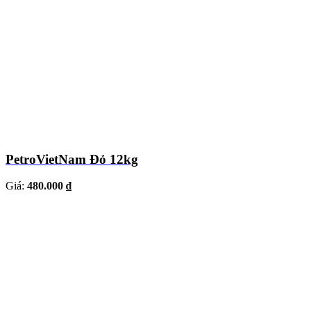
PetroVietNam Đỏ 12kg
Giá:
480.000 ₫