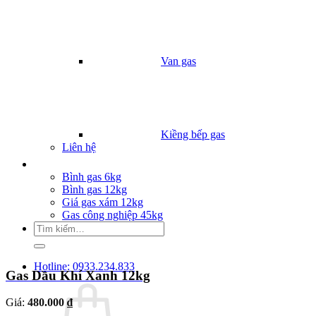
Van gas
Kiềng bếp gas
Liên hệ
Giá Gas
Bình gas 6kg
Bình gas 12kg
Giá gas xám 12kg
Gas công nghiệp 45kg
Tìm
kiếm:
Hotline: 0933.234.833
Gas Dầu Khí Xanh 12kg
Giá:
480.000 ₫