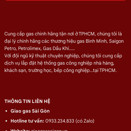
Quận Bình Tân 08/2026
Quý khách hàng cần đổi gas số lượng lớn cho nhà hàng,
quán ăn tại
Đường Hương Lộ 80, Quận Bình Tân
vui lòng
liên hệ ngay với chúng tôi để nhận được mức giá rẻ nhất và
Cung cấp gas chính hãng tận nơi ở TPHCM, chúng tôi là
chính sách
giao gas nhanh
đại lý chính hãng các thương hiệu gas Bình Minh, Saigon
Petro, Petrolimex, Gas Dầu Khí.....
Miễn phí giao hàng và lắp đặt tận nơi
Với đội ngũ kỹ thuật chuyên nghiệp, chúng tôi cung cấp
dịch vụ lắp đặt hệ thống gas công nghiệp nhà hàng,
TÊN SẢN PHẨM
GIÁ
khách sạn, trường học, bếp công nghiệp...tại TPHCM.
Bình Gas Petro VietNam 6kg màu đỏ
275.000
₫
Bình Gas ELF 6,5kg Màu Đỏ
320.000
₫
Bình gas Pacific Petro 12kg màu Xám
480.000
₫
THÔNG TIN LIÊN HỆ
Bình gas Pacific Petro 12kg Màu Vàng
480.000
₫
Giao gas Sài Gòn
gas dầu khí mầu xanh lá chuối 12kg
480.000
₫
Hotline tư vấn:
0933.234.833 (có Zalo)
Bình gas dầu khí 12kg màu vàng
480.000
₫