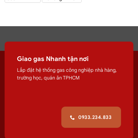
Giao Gas Sài Gòn
với hệ thống hơn 100 cửa hàng tại
TPHCM
Đại lý gas Quận
Giao gas Nhanh tận nơi
Bình Tân – Gas Chính hãng, Giá Rẻ, Đủ ký
Lắp đặt hệ thống gas công nghiệp nhà hàng,
trường học, quán ăn TPHCM
Chuyên cung cấp, đổi các bình
gas
dân
dụng 12Kg,
gas
công nghiệp 45kg chất
lượng.
G
iao tận nơi Đường Hương Lộ
80, Quận Bình Tân
giúp quá trình sử
0933.234.833
dụng
gas
của quý khách hiệu quả hơn.
Giá Đổi Gas Tận Nơi Tại
Đường Hương Lộ 80,