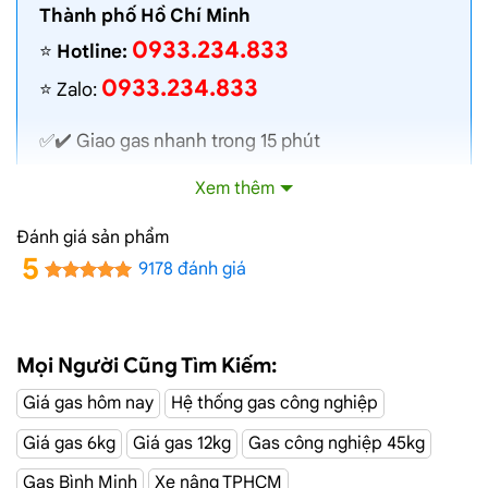
Thành phố Hồ Chí Minh
0933.234.833
⭐️
Hotline:
0933.234.833
⭐️ Zalo:
✅✔️
Giao gas nhanh
trong 15 phút
✅✔️ Toàn bộ gas chính hãng, nói không với gas
Xem thêm
lậu
✅✔️ Gas đủ ký, chất lượng cao, bình gas được
Đánh giá sản phẩm
kiểm định định kỳ
5
9178 đánh giá
✅✔️ Bán gas đúng giá niêm yết trên web
✅✔️
Giá gas cập nhật hàng ngày
✅✔️ Giao gas và lắp đặt miễn phí
Mọi Người Cũng Tìm Kiếm:
Giá gas hôm nay
Hệ thống gas công nghiệp
Đại Lý Gas Đường Hương Lộ 80, Quận
Giá gas 6kg
Giá gas 12kg
Gas công nghiệp 45kg
Bình Tân
Gas Bình Minh
Xe nâng TPHCM