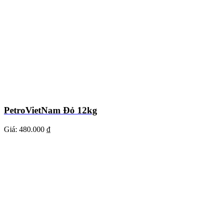
PetroVietNam Đỏ 12kg
Giá:
480.000 ₫