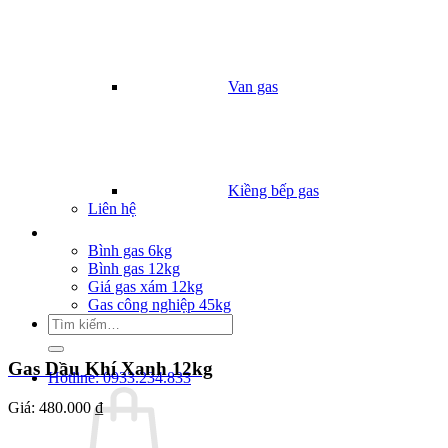
Van gas
Kiềng bếp gas
Liên hệ
Giá Gas
Bình gas 6kg
Bình gas 12kg
Giá gas xám 12kg
Gas công nghiệp 45kg
Tìm
kiếm:
Gas Dầu Khí Xanh 12kg
Hotline: 0933.234.833
Giá:
480.000 ₫