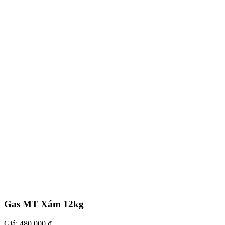
Gas MT Xám 12kg
Giá:
480.000 ₫