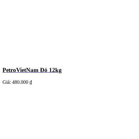
PetroVietNam Đỏ 12kg
Giá:
480.000 ₫