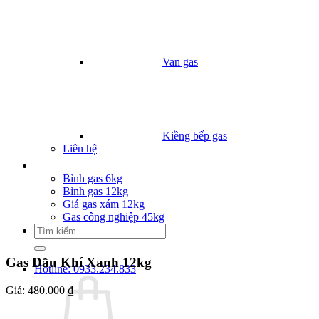
Van gas
Kiềng bếp gas
Liên hệ
Giá Gas
Bình gas 6kg
Bình gas 12kg
Giá gas xám 12kg
Gas công nghiệp 45kg
Tìm
kiếm:
Gas Dầu Khí Xanh 12kg
Hotline: 0933.234.833
Giá:
480.000 ₫