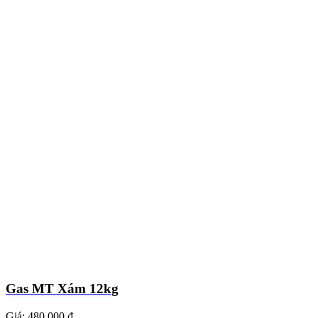
Gas MT Xám 12kg
Giá:
480.000 ₫