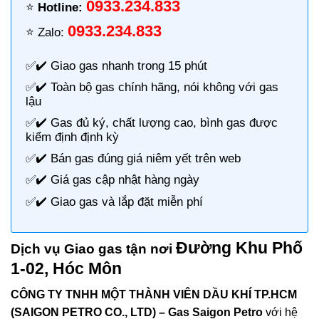
0933.234.833
⭐️
Hotline:
0933.234.833
⭐️ Zalo:
✅✔️
Giao gas nhanh
trong 15 phút
✅✔️ Toàn bộ gas chính hãng, nói không với gas
lậu
✅✔️ Gas đủ ký, chất lượng cao, bình gas được
kiểm định định kỳ
✅✔️ Bán gas đúng giá niêm yết trên web
✅✔️
Giá gas cập nhật hàng ngày
✅✔️ Giao gas và lắp đặt miễn phí
Đường Khu Phố
Dịch vụ Giao gas tận nơi
1-02, Hóc Môn
CÔNG TY TNHH MỘT THÀNH VIÊN DẦU KHÍ TP.HCM
(SAIGON PETRO CO., LTD) –
Gas Saigon Petro
với hệ