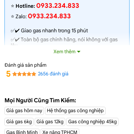
0933.234.833
⭐️
Hotline:
0933.234.833
⭐️ Zalo:
✅✔️
Giao gas nhanh
trong 15 phút
✅✔️ Toàn bộ gas chính hãng, nói không với gas
lậu
Xem thêm
✅✔️ Gas đủ ký, chất lượng cao, bình gas được
kiểm định định kỳ
Đánh giá sản phẩm
✅✔️ Bán gas đúng giá niêm yết trên web
5
2656 đánh giá
✅✔️
Giá gas cập nhật hàng ngày
✅✔️ Giao gas và lắp đặt miễn phí
Mọi Người Cũng Tìm Kiếm:
Đường Lê Liễu,
Dịch Vụ Giao Gas Tận Nơi
Giá gas hôm nay
Hệ thống gas công nghiệp
Tân Phú
Giá gas 6kg
Giá gas 12kg
Gas công nghiệp 45kg
CÔNG TY TNHH MỘT THÀNH VIÊN DẦU KHÍ TP.HCM
Gas Bình Minh
Xe nâng TPHCM