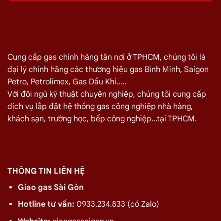
quán ăn tại
Quận Tân Phú
vui lòng liên hệ ngay với chúng tôi
để nhận được mức giá rẻ nhất và chính sách
giao gas nhanh
Đại lý Gas Bình Minh
–
Gas chính hãng quận Tân Phú
Cung cấp gas chính hãng tận nơi ở TPHCM, chúng tôi là
Điện thoại: 028.3535.3309
đại lý chính hãng các thương hiệu gas Bình Minh, Saigon
Hotline/zalo:
0933.234.833
Petro, Petrolimex, Gas Dầu Khí.....
Với đội ngũ kỹ thuật chuyên nghiệp, chúng tôi cung cấp
Giá Giao Gas Tận Nơi Đường Lê Liễu, Tân Phú
dịch vụ lắp đặt hệ thống gas công nghiệp nhà hàng,
Ngày 08/08
khách sạn, trường học, bếp công nghiệp...tại TPHCM.
TÊN SẢN PHẨM
GIÁ
Bình Gas Petro VietNam 6kg màu đỏ
275.000
₫
Bình Gas ELF 6,5kg Màu Đỏ
320.000
₫
THÔNG TIN LIÊN HỆ
Bình gas Pacific Petro 12kg màu Xám
480.000
₫
Giao gas Sài Gòn
Bình gas Pacific Petro 12kg Màu Vàng
480.000
₫
Hotline tư vấn:
0933.234.833 (có Zalo)
gas dầu khí mầu xanh lá chuối 12kg
480.000
₫