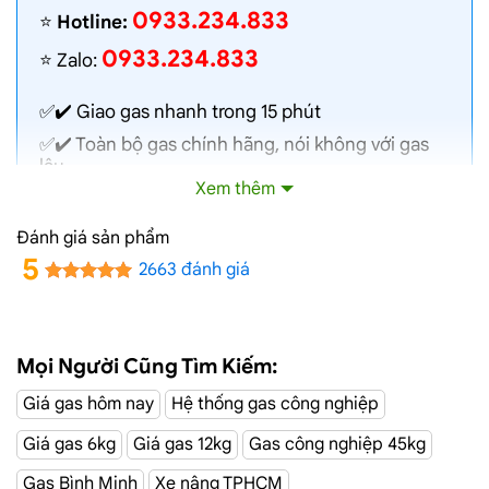
0933.234.833
⭐️
Hotline:
0933.234.833
⭐️ Zalo:
✅✔️
Giao gas nhanh
trong 15 phút
✅✔️ Toàn bộ gas chính hãng, nói không với gas
lậu
Xem thêm
✅✔️ Gas đủ ký, chất lượng cao, bình gas được
kiểm định định kỳ
Đánh giá sản phẩm
✅✔️ Bán gas đúng giá niêm yết trên web
5
2663 đánh giá
✅✔️
Giá gas cập nhật hàng ngày
✅✔️ Giao gas và lắp đặt miễn phí
Mọi Người Cũng Tìm Kiếm:
Đường Lê Sao,
Dịch Vụ Giao Gas Tận Nơi
Giá gas hôm nay
Hệ thống gas công nghiệp
Tân Phú
Giá gas 6kg
Giá gas 12kg
Gas công nghiệp 45kg
CÔNG TY TNHH MỘT THÀNH VIÊN DẦU KHÍ TP.HCM
Gas Bình Minh
Xe nâng TPHCM