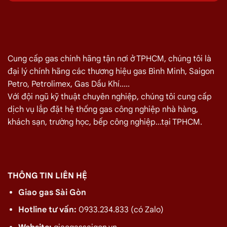
quán ăn tại
Quận Tân Phú
vui lòng liên hệ ngay với chúng tôi
để nhận được mức giá rẻ nhất và chính sách
giao gas nhanh
Đại lý Gas Bình Minh
–
Gas chính hãng quận Tân Phú
Cung cấp gas chính hãng tận nơi ở TPHCM, chúng tôi là
Điện thoại: 028.3535.3309
đại lý chính hãng các thương hiệu gas Bình Minh, Saigon
Hotline/zalo:
0933.234.833
Petro, Petrolimex, Gas Dầu Khí.....
Với đội ngũ kỹ thuật chuyên nghiệp, chúng tôi cung cấp
Giá Giao Gas Tận Nơi Đường Lê Sao, Tân Phú
dịch vụ lắp đặt hệ thống gas công nghiệp nhà hàng,
Ngày 06/08
khách sạn, trường học, bếp công nghiệp...tại TPHCM.
TÊN SẢN PHẨM
GIÁ
Bình Gas Petro VietNam 6kg màu đỏ
275.000
₫
Bình Gas ELF 6,5kg Màu Đỏ
320.000
₫
THÔNG TIN LIÊN HỆ
Bình gas Pacific Petro 12kg màu Xám
480.000
₫
Giao gas Sài Gòn
Bình gas Pacific Petro 12kg Màu Vàng
480.000
₫
Hotline tư vấn:
0933.234.833 (có Zalo)
gas dầu khí mầu xanh lá chuối 12kg
480.000
₫