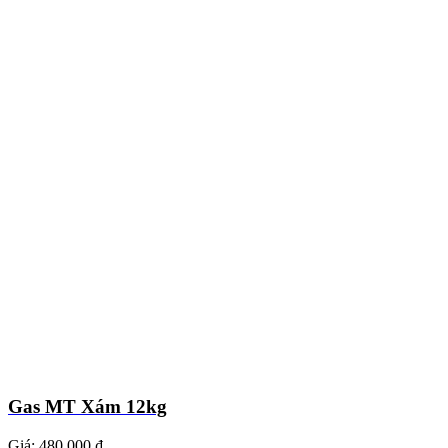
Gas MT Xám 12kg
Giá:
480.000 ₫