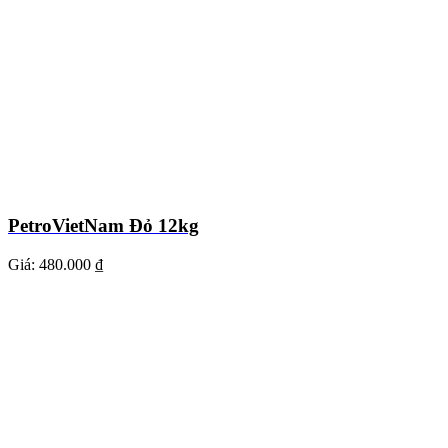
PetroVietNam Đỏ 12kg
Giá:
480.000 ₫