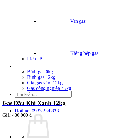
Van gas
Kiềng bếp gas
Liên hệ
Giá Gas
Bình gas 6kg
Bình gas 12kg
Giá gas xám 12kg
Gas công nghiệp 45kg
Tìm
kiếm:
Gas Dầu Khí Xanh 12kg
Hotline: 0933.234.833
Giá:
480.000 ₫