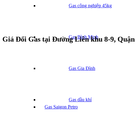
Gas công nghiệp 45kg
Gas Bình Minh
Giá Đổi Gas tại Đường Liên khu 8-9, Quậ
Gas Gia Đình
Gas dầu khí
Gas Saigon Petro