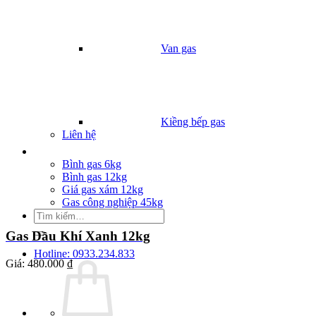
Van gas
Kiềng bếp gas
Liên hệ
Giá Gas
Bình gas 6kg
Bình gas 12kg
Giá gas xám 12kg
Gas công nghiệp 45kg
Tìm
kiếm:
Gas Dầu Khí Xanh 12kg
Hotline: 0933.234.833
Giá:
480.000 ₫