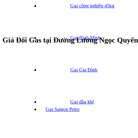
Gas công nghiệp 45kg
Gas Bình Minh
Giá Đổi Gas tại Đường Lương Ngọc Quyế
Gas Gia Đình
Gas dầu khí
Gas Saigon Petro