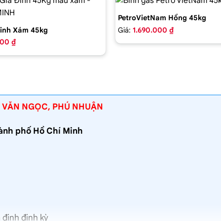
PetroVietNam Hồng 45kg
Giá:
1.690.000 ₫
inh Xám 45kg
000 ₫
I VĂN NGỌC, PHÚ NHUẬN
hành phố Hồ Chí Minh
 định định kỳ