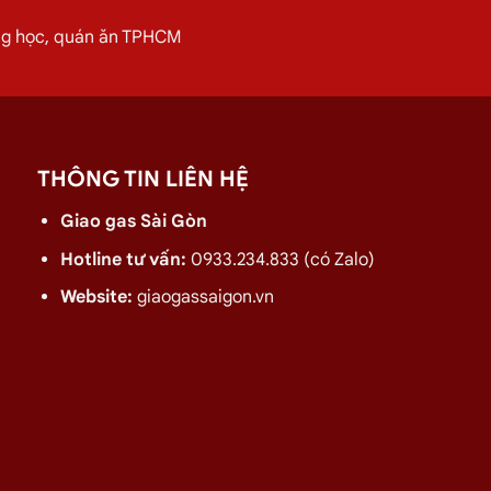
uả hơn.
ờng học, quán ăn TPHCM
i Văn Ngọc, Phú Nhuận 08/2026
 quán ăn tại
Đường Mai Văn Ngọc, Phú Nhuận
vui lòng liên hệ n
THÔNG TIN LIÊN HỆ
Giao gas Sài Gòn
Hotline tư vấn:
0933.234.833 (có Zalo)
Website:
giaogassaigon.vn