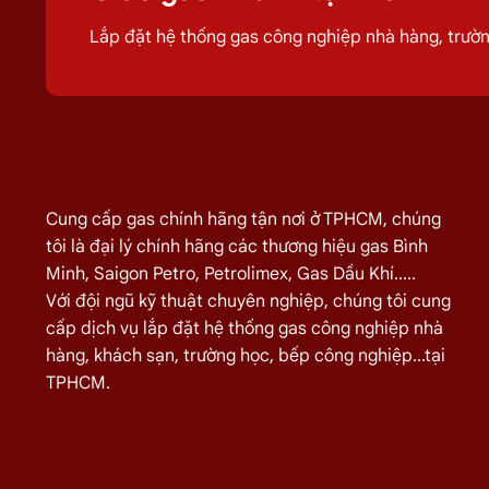
quá trình sử dụng
gas
của quý khách hiệu q
Lắp đặt hệ thống gas công nghiệp nhà hàng, trư
Giá Đổi Gas Tận Nơi Tại
Đường Ma
Quý khách hàng cần đổi gas số lượng lớn cho nhà hàng,
giao gas nhanh
Miễn phí giao hàng và lắp đặt tận nơi
Cung cấp gas chính hãng tận nơi ở TPHCM, chúng
tôi là đại lý chính hãng các thương hiệu gas Bình
TÊN SẢN PHẨM
Minh, Saigon Petro, Petrolimex, Gas Dầu Khí.....
Bình Gas Petro VietNam 6kg màu đỏ
Với đội ngũ kỹ thuật chuyên nghiệp, chúng tôi cung
Bình Gas ELF 6,5kg Màu Đỏ
cấp dịch vụ lắp đặt hệ thống gas công nghiệp nhà
hàng, khách sạn, trường học, bếp công nghiệp...tại
Bình gas Pacific Petro 12kg màu Xám
TPHCM.
Bình gas Pacific Petro 12kg Màu Vàng
gas dầu khí mầu xanh lá chuối 12kg
Bình gas dầu khí 12kg màu vàng