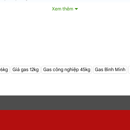
Xem thêm
ú Nhuận
TPHCM
 6kg
Giá gas 12kg
Gas công nghiệp 45kg
Gas Bình Minh
Đại lý gas Phú Nhuận
– Gas Chính hãng, Giá Rẻ, Đủ ký
ng 12Kg,
gas
công nghiệp 45kg chất lượng.
G
iao tậ