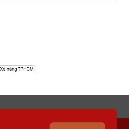
Xe nâng TPHCM
n nơi Đường Mai Văn Ngọc, Phú Nhuận
giúp