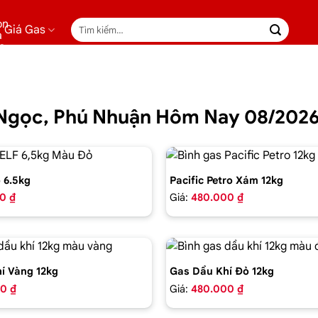
Tìm
Giá Gas
kiếm:
n Ngọc, Phú Nhuận Hôm Nay 08/202
 6.5kg
Pacific Petro Xám 12kg
0 ₫
Giá:
480.000 ₫
í Vàng 12kg
Gas Dầu Khí Đỏ 12kg
0 ₫
Giá:
480.000 ₫