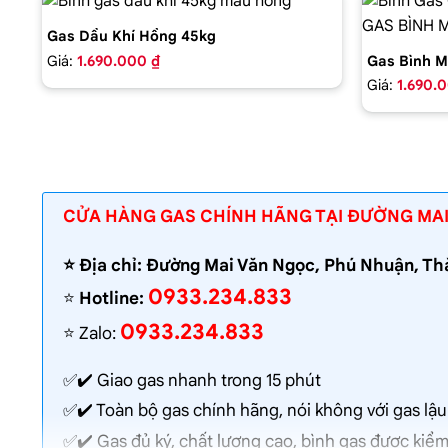
Gas Dầu Khí Hồng 45kg
Giá:
1.690.000 ₫
Gas Bình M
Giá:
1.690.
CỬA HÀNG GAS CHÍNH HÃNG TẠI ĐƯỜNG MA
⭐️ Địa chỉ: Đường Mai Văn Ngọc, Phú Nhuận, T
0933.234.833
⭐️
Hotline:
0933.234.833
⭐️ Zalo:
✅✔️
Giao gas nhanh
trong 15 phút
✅✔️ Toàn bộ gas chính hãng, nói không với gas lậu
✅✔️ Gas đủ ký, chất lượng cao, bình gas được kiểm