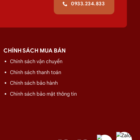
0933.234.833
gay với chúng tôi để nhận được mức giá rẻ nhất và chính sách
CHÍNH SÁCH MUA BÁN
Chính sách vận chuyển
Chính sách thanh toán
GIÁ
Chính sách bảo hành
275.000
₫
320.000
₫
Chính sách bảo mật thông tin
480.000
₫
480.000
₫
480.000
₫
480.000
₫