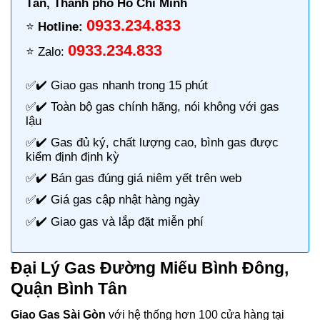
Tân, Thành phố Hồ Chí Minh
0933.234.833
⭐️
Hotline:
0933.234.833
⭐️ Zalo:
✅✔️
Giao gas nhanh
trong 15 phút
✅✔️ Toàn bộ gas chính hãng, nói không với gas
lậu
✅✔️ Gas đủ ký, chất lượng cao, bình gas được
kiểm định định kỳ
✅✔️ Bán gas đúng giá niêm yết trên web
✅✔️
Giá gas cập nhật hàng ngày
✅✔️ Giao gas và lắp đặt miễn phí
Đại Lý Gas Đường Miếu Bình Đông,
Quận Bình Tân
Giao Gas Sài Gòn
với hệ thống hơn 100 cửa hàng tại