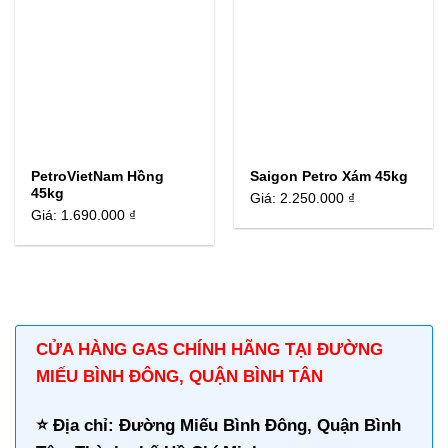
PetroVietNam Hồng
Saigon Petro Xám 45kg
45kg
Giá:
2.250.000 ₫
Giá:
1.690.000 ₫
CỬA HÀNG GAS CHÍNH HÃNG TẠI ĐƯỜNG
MIẾU BÌNH ĐÔNG, QUẬN BÌNH TÂN
⭐️ Địa chỉ: Đường Miếu Bình Đông, Quận Bình