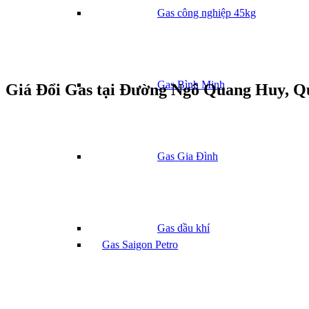
Gas công nghiệp 45kg
Gas Bình Minh
Giá Đổi Gas tại Đường Ngô Quang Huy, Q
Gas Gia Đình
Gas dầu khí
Gas Saigon Petro