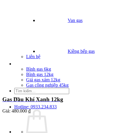
Van gas
Kiềng bếp gas
Liên hệ
Giá Gas
Bình gas 6kg
Bình gas 12kg
Giá gas xám 12kg
Gas công nghiệp 45kg
Tìm
kiếm:
Gas Dầu Khí Xanh 12kg
Hotline: 0933.234.833
Giá:
480.000 ₫