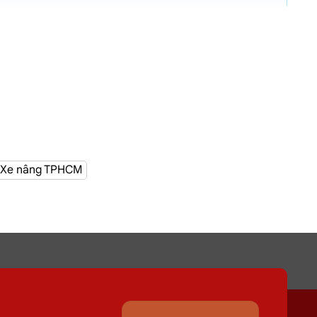
g hơn 100 cửa hàng tại TPHCM
Xe nâng TPHCM
c Môn
 nơi Đường Ngô Quyền, Hóc Môn
giúp quá