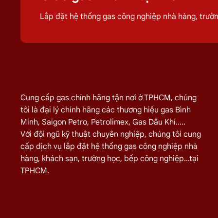
trình sử dụng
gas
của quý khách hiệu quả h
Lắp đặt hệ thống gas công nghiệp nhà hàng, trư
Giá Giao Gas Tận Nơi Đường Ngô
TÊN SẢN PHẨM
Bình Gas Petro VietNam 6kg màu đỏ
Bình Gas ELF 6,5kg Màu Đỏ
Cung cấp gas chính hãng tận nơi ở TPHCM, chúng
Bình gas Pacific Petro 12kg màu Xám
tôi là đại lý chính hãng các thương hiệu gas Bình
Bình gas Pacific Petro 12kg Màu Vàng
Minh, Saigon Petro, Petrolimex, Gas Dầu Khí.....
Với đội ngũ kỹ thuật chuyên nghiệp, chúng tôi cung
gas dầu khí mầu xanh lá chuối 12kg
cấp dịch vụ lắp đặt hệ thống gas công nghiệp nhà
Bình gas dầu khí 12kg màu vàng
hàng, khách sạn, trường học, bếp công nghiệp...tại
Bình gas dầu khí 12kg màu đỏ
TPHCM.
Bình gas VT Gas 12kg màu xanh đen
Bình gas VT Gas 12kg màu đỏ
Bình gas dầu khí 12kg màu xám