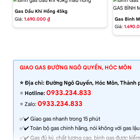
Gas Dầu Khí Hồng 45kg
Giá:
1.690.000 ₫
Gas Bình M
Giá:
1.690.
GIAO GAS ĐƯỜNG NGÔ QUYỀN, HÓC MÔN
⭐️ Địa chỉ: Đường Ngô Quyền, Hóc Môn, Thành 
0933.234.833
⭐️
Hotline:
0933.234.833
⭐️ Zalo:
✅✔️
Giao gas nhanh
trong 15 phút
✅✔️ Toàn bộ gas chính hãng, nói không với gas lậu
✅✔️ Gas đủ ký, chất lượng cao, bình gas được kiểm