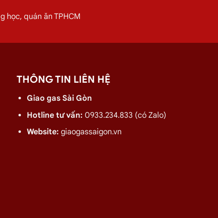
ơn.
ờng học, quán ăn TPHCM
 Quyền, Hóc Môn Ngày 07/08
THÔNG TIN LIÊN HỆ
Giao gas Sài Gòn
Hotline tư vấn:
0933.234.833 (có Zalo)
Website:
giaogassaigon.vn