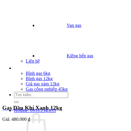
Van gas
Kiềng bếp gas
Liên hệ
Giá Gas
Bình gas 6kg
Bình gas 12kg
Giá gas xám 12kg
Gas công nghiệp 45kg
Tìm
kiếm:
Gas Dầu Khí Xanh 12kg
Hotline: 0933.234.833
Giá:
480.000 ₫