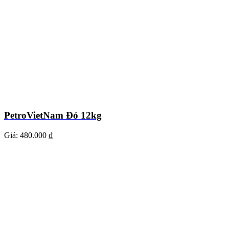
PetroVietNam Đỏ 12kg
Giá:
480.000 ₫