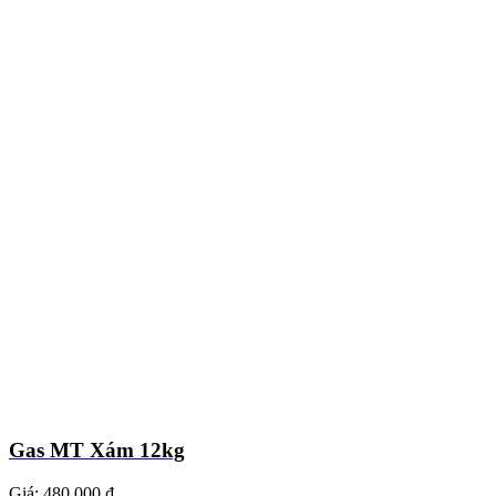
Gas MT Xám 12kg
Giá:
480.000 ₫