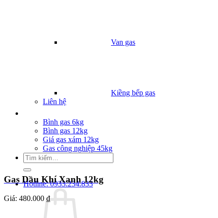
Van gas
Kiềng bếp gas
Liên hệ
Giá Gas
Bình gas 6kg
Bình gas 12kg
Giá gas xám 12kg
Gas công nghiệp 45kg
Tìm
kiếm:
Gas Dầu Khí Xanh 12kg
Hotline: 0933.234.833
Giá:
480.000 ₫