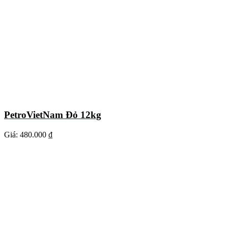
PetroVietNam Đỏ 12kg
Giá:
480.000 ₫