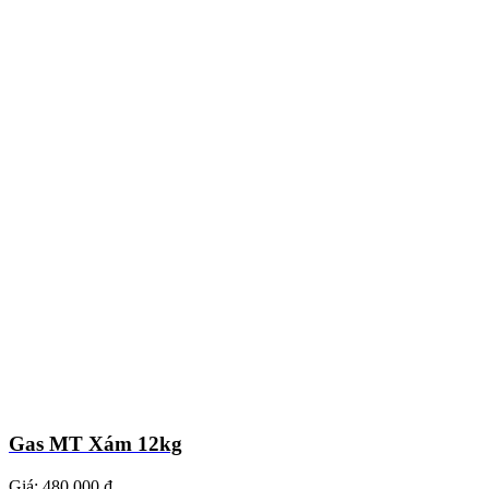
Gas MT Xám 12kg
Giá:
480.000 ₫