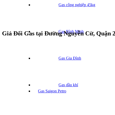
Gas công nghiệp 45kg
Gas Bình Minh
Giá Đổi Gas tại Đường Nguyễn Cừ, Quận 
Gas Gia Đình
Gas dầu khí
Gas Saigon Petro