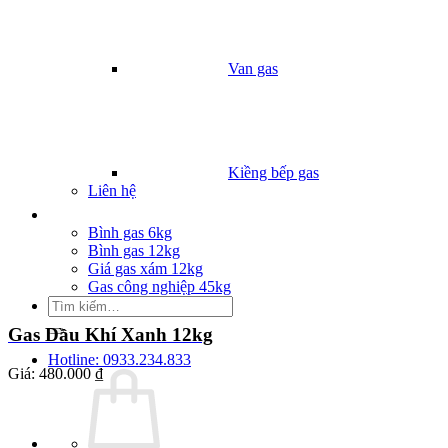
Van gas
Kiềng bếp gas
Liên hệ
Giá Gas
Bình gas 6kg
Bình gas 12kg
Giá gas xám 12kg
Gas công nghiệp 45kg
Tìm
kiếm:
Gas Dầu Khí Xanh 12kg
Hotline: 0933.234.833
Giá:
480.000 ₫