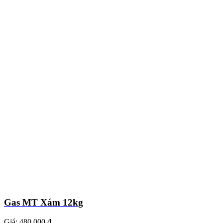
Gas MT Xám 12kg
Giá:
480.000 ₫