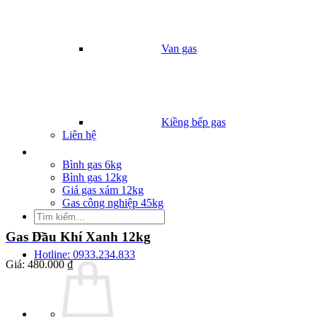
Van gas
Kiềng bếp gas
Liên hệ
Giá Gas
Bình gas 6kg
Bình gas 12kg
Giá gas xám 12kg
Gas công nghiệp 45kg
Tìm
kiếm:
Gas Dầu Khí Xanh 12kg
Hotline: 0933.234.833
Giá:
480.000 ₫