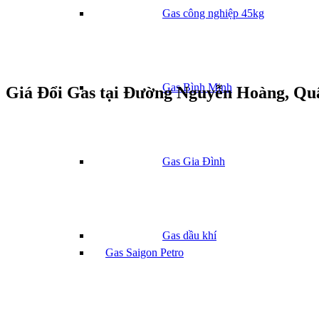
Gas công nghiệp 45kg
Gas Bình Minh
Giá Đổi Gas tại Đường Nguyễn Hoàng, Qu
Gas Gia Đình
Gas dầu khí
Gas Saigon Petro