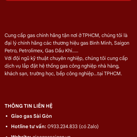
Cảnh, Quận 1 08/2026
Quý khách hàng cần đổi gas số lượng lớn cho nhà hàng,
quán ăn tại
Đường Nguyễn Hữu Cảnh, Quận 1
vui lòng liên
hệ ngay với chúng tôi để nhận được mức giá rẻ nhất và chính
Cung cấp gas chính hãng tận nơi ở TPHCM, chúng tôi là
sách
giao gas nhanh
đại lý chính hãng các thương hiệu gas Bình Minh, Saigon
Petro, Petrolimex, Gas Dầu Khí.....
Miễn phí giao hàng và lắp đặt tận nơi
Với đội ngũ kỹ thuật chuyên nghiệp, chúng tôi cung cấp
dịch vụ lắp đặt hệ thống gas công nghiệp nhà hàng,
TÊN SẢN PHẨM
GIÁ
khách sạn, trường học, bếp công nghiệp...tại TPHCM.
Bình Gas Petro VietNam 6kg màu đỏ
275.000
₫
Bình Gas ELF 6,5kg Màu Đỏ
320.000
₫
Bình gas Pacific Petro 12kg màu Xám
480.000
₫
THÔNG TIN LIÊN HỆ
Bình gas Pacific Petro 12kg Màu Vàng
480.000
₫
Giao gas Sài Gòn
gas dầu khí mầu xanh lá chuối 12kg
480.000
₫
Hotline tư vấn:
0933.234.833 (có Zalo)
Bình gas dầu khí 12kg màu vàng
480.000
₫