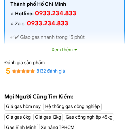
Thành phố Hồ Chí Minh
0933.234.833
⭐️
Hotline:
0933.234.833
⭐️ Zalo:
✅✔️
Giao gas nhanh
trong 15 phút
✅✔️ Toàn bộ gas chính hãng, nói không với gas
Xem thêm
lậu
✅✔️ Gas đủ ký, chất lượng cao, bình gas được
Đánh giá sản phẩm
kiểm định định kỳ
5
8132 đánh giá
✅✔️ Bán gas đúng giá niêm yết trên web
✅✔️
Giá gas cập nhật hàng ngày
✅✔️ Giao gas và lắp đặt miễn phí
Mọi Người Cũng Tìm Kiếm:
Giá gas hôm nay
Hệ thống gas công nghiệp
Đại Lý Gas Đường Nguyễn Hữu Cảnh,
Giá gas 6kg
Giá gas 12kg
Gas công nghiệp 45kg
Quận 1
Gas Bình Minh
Xe nâng TPHCM