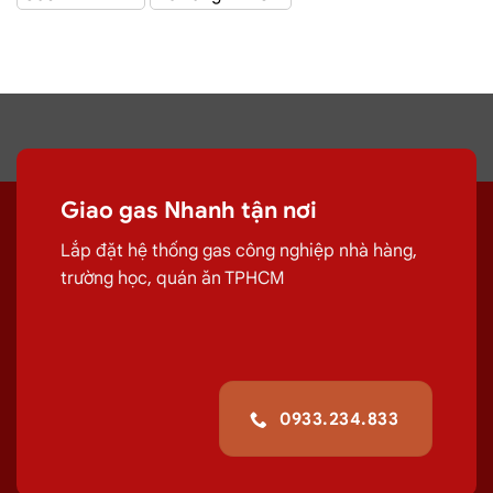
Giao Gas Sài Gòn
với hệ thống hơn 100 cửa hàng tại
TPHCM
Đại lý gas Quận
Giao gas Nhanh tận nơi
1
– Gas Chính hãng, Giá Rẻ, Đủ ký
Lắp đặt hệ thống gas công nghiệp nhà hàng,
trường học, quán ăn TPHCM
Chuyên cung cấp, đổi các bình
gas
dân
dụng 12Kg,
gas
công nghiệp 45kg chất
lượng.
G
iao tận nơi Đường Nguyễn Hữu
Cảnh, Quận 1
giúp quá trình sử
0933.234.833
dụng
gas
của quý khách hiệu quả hơn.
Giá Đổi Gas Tận Nơi Tại
Đường Nguyễn Hữu