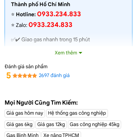
Thành phố Hồ Chí Minh
0933.234.833
⭐️
Hotline:
0933.234.833
⭐️ Zalo:
✅✔️
Giao gas nhanh
trong 15 phút
✅✔️ Toàn bộ gas chính hãng, nói không với gas
Xem thêm
lậu
✅✔️ Gas đủ ký, chất lượng cao, bình gas được
Đánh giá sản phẩm
kiểm định định kỳ
5
2697 đánh giá
✅✔️ Bán gas đúng giá niêm yết trên web
✅✔️
Giá gas cập nhật hàng ngày
✅✔️ Giao gas và lắp đặt miễn phí
Mọi Người Cũng Tìm Kiếm:
Giá gas hôm nay
Hệ thống gas công nghiệp
Đường Nguyễn
Dịch Vụ Giao Gas Tận Nơi
Giá gas 6kg
Giá gas 12kg
Gas công nghiệp 45kg
Ngọc Nhựt, Tân Phú
Gas Bình Minh
Xe nâng TPHCM