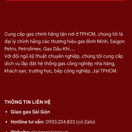
Quý khách hàng cần đổi gas số lượng lớn cho nhà hàng,
quán ăn tại
Quận Tân Phú
vui lòng liên hệ ngay với chúng tôi
để nhận được mức giá rẻ nhất và chính sách
giao gas nhanh
Cung cấp gas chính hãng tận nơi ở TPHCM, chúng tôi là
Đại lý Gas Bình Minh
–
Gas chính hãng quận Tân Phú
đại lý chính hãng các thương hiệu gas Bình Minh, Saigon
Điện thoại: 028.3535.3309
Petro, Petrolimex, Gas Dầu Khí.....
Hotline/zalo:
0933.234.833
Với đội ngũ kỹ thuật chuyên nghiệp, chúng tôi cung cấp
dịch vụ lắp đặt hệ thống gas công nghiệp nhà hàng,
Giá Giao Gas Tận Nơi Đường Nguyễn Ngọc
khách sạn, trường học, bếp công nghiệp...tại TPHCM.
Nhựt, Tân Phú Ngày 09/08
TÊN SẢN PHẨM
GIÁ
Bình Gas Petro VietNam 6kg màu đỏ
275.000
₫
THÔNG TIN LIÊN HỆ
Bình Gas ELF 6,5kg Màu Đỏ
320.000
₫
Giao gas Sài Gòn
Bình gas Pacific Petro 12kg màu Xám
480.000
₫
Hotline tư vấn:
0933.234.833 (có Zalo)
Bình gas Pacific Petro 12kg Màu Vàng
480.000
₫