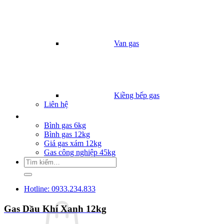
Van gas
Kiềng bếp gas
Liên hệ
Giá Gas
Bình gas 6kg
Bình gas 12kg
Giá gas xám 12kg
Gas công nghiệp 45kg
Tìm
kiếm:
Hotline: 0933.234.833
Gas Dầu Khí Xanh 12kg