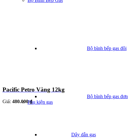
Bộ Bình Bếp Gas
Bộ bình bếp gas đôi
Pacific Petro Vàng 12kg
Bộ bình bếp gas đơn
Giá:
480.000 ₫
Phụ kiện gas
Dây dẫn gas