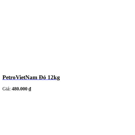
PetroVietNam Đỏ 12kg
Giá:
480.000 ₫