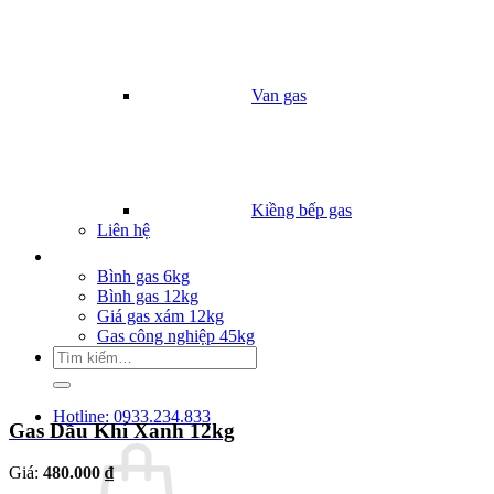
Van gas
Kiềng bếp gas
Liên hệ
Giá Gas
Bình gas 6kg
Bình gas 12kg
Giá gas xám 12kg
Gas công nghiệp 45kg
Tìm
kiếm:
Hotline: 0933.234.833
Gas Dầu Khí Xanh 12kg
Giá:
480.000 ₫