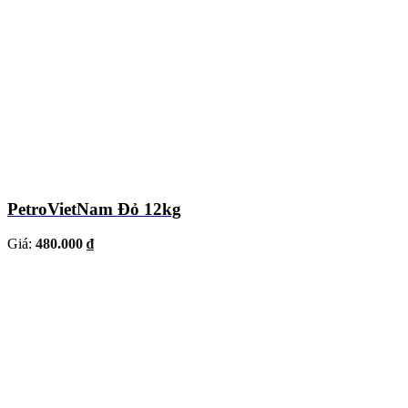
PetroVietNam Đỏ 12kg
Giá:
480.000 ₫