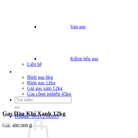
Van gas
Kiềng bếp gas
Liên hệ
Giá Gas
Bình gas 6kg
Bình gas 12kg
Giá gas xám 12kg
Gas công nghiệp 45kg
Tìm
kiếm:
Gas Dầu Khí Xanh 12kg
Hotline: 0933.234.833
Giá:
480.000 ₫