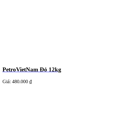
PetroVietNam Đỏ 12kg
Giá:
480.000 ₫