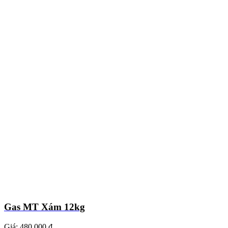
Gas MT Xám 12kg
Giá:
480.000 ₫