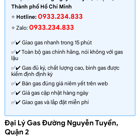
Thành phố Hồ Chí Minh
0933.234.833
⭐️
Hotline:
0933.234.833
⭐️ Zalo:
✅✔️
Giao gas nhanh
trong 15 phút
✅✔️ Toàn bộ gas chính hãng, nói không với gas
lậu
✅✔️ Gas đủ ký, chất lượng cao, bình gas được
kiểm định định kỳ
✅✔️ Bán gas đúng giá niêm yết trên web
✅✔️
Giá gas cập nhật hàng ngày
✅✔️ Giao gas và lắp đặt miễn phí
Đại Lý Gas Đường Nguyễn Tuyển,
Quận 2