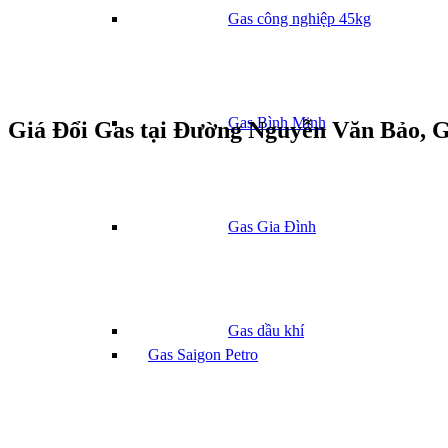
Gas công nghiệp 45kg
Gas Bình Minh
Giá Đổi Gas tại Đường Nguyễn Văn Bảo, 
Gas Gia Đình
Gas dầu khí
Gas Saigon Petro