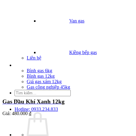
Van gas
Kiềng bếp gas
Liên hệ
Giá Gas
Bình gas 6kg
Bình gas 12kg
Giá gas xám 12kg
Gas công nghiệp 45kg
Tìm
kiếm:
Gas Dầu Khí Xanh 12kg
Hotline: 0933.234.833
Giá:
480.000 ₫