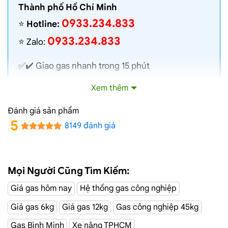
Thành phố Hồ Chí Minh
0933.234.833
⭐️
Hotline:
0933.234.833
⭐️ Zalo:
✅✔️
Giao gas nhanh
trong 15 phút
✅✔️ Toàn bộ gas chính hãng, nói không với gas
Xem thêm
lậu
✅✔️ Gas đủ ký, chất lượng cao, bình gas được
Đánh giá sản phẩm
kiểm định định kỳ
5
8149 đánh giá
✅✔️ Bán gas đúng giá niêm yết trên web
✅✔️
Giá gas cập nhật hàng ngày
✅✔️ Giao gas và lắp đặt miễn phí
Mọi Người Cũng Tìm Kiếm:
Giá gas hôm nay
Hệ thống gas công nghiệp
Đại Lý Gas Đường Nguyễn Văn Chiêm,
Giá gas 6kg
Giá gas 12kg
Gas công nghiệp 45kg
Quận 1
Gas Bình Minh
Xe nâng TPHCM