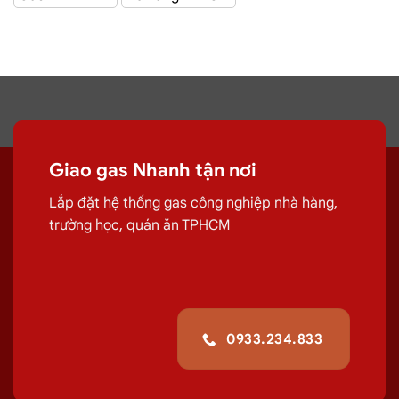
Giao Gas Sài Gòn
với hệ thống hơn 100 cửa hàng tại
TPHCM
Đại lý gas Quận
Giao gas Nhanh tận nơi
1
– Gas Chính hãng, Giá Rẻ, Đủ ký
Lắp đặt hệ thống gas công nghiệp nhà hàng,
trường học, quán ăn TPHCM
Chuyên cung cấp, đổi các bình
gas
dân
dụng 12Kg,
gas
công nghiệp 45kg chất
lượng.
G
iao tận nơi Đường Nguyễn Văn
Chiêm, Quận 1
giúp quá trình sử
0933.234.833
dụng
gas
của quý khách hiệu quả hơn.
Giá Đổi Gas Tận Nơi Tại
Đường Nguyễn Văn