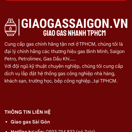
Chiêm, Quận 1 08/2026
Quý khách hàng cần đổi gas số lượng lớn cho nhà hàng,
quán ăn tại
Đường Nguyễn Văn Chiêm, Quận 1
vui lòng liên
hệ ngay với chúng tôi để nhận được mức giá rẻ nhất và chính
sách
giao gas nhanh
Cung cấp gas chính hãng tận nơi ở TPHCM, chúng tôi là
Miễn phí giao hàng và lắp đặt tận nơi
đại lý chính hãng các thương hiệu gas Bình Minh, Saigon
Petro, Petrolimex, Gas Dầu Khí.....
TÊN SẢN PHẨM
GIÁ
Với đội ngũ kỹ thuật chuyên nghiệp, chúng tôi cung cấp
dịch vụ lắp đặt hệ thống gas công nghiệp nhà hàng,
Bình Gas Petro VietNam 6kg màu đỏ
275.000
₫
khách sạn, trường học, bếp công nghiệp...tại TPHCM.
Bình Gas ELF 6,5kg Màu Đỏ
320.000
₫
Bình gas Pacific Petro 12kg màu Xám
480.000
₫
Bình gas Pacific Petro 12kg Màu Vàng
480.000
₫
THÔNG TIN LIÊN HỆ
gas dầu khí mầu xanh lá chuối 12kg
480.000
₫
Giao gas Sài Gòn
Bình gas dầu khí 12kg màu vàng
480.000
₫