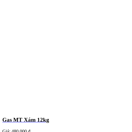
Gas MT Xám 12kg
Giá:
480.000 ₫