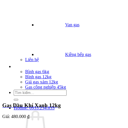
Van gas
Kiềng bếp gas
Liên hệ
Giá Gas
Bình gas 6kg
Bình gas 12kg
Giá gas xám 12kg
Gas công nghiệp 45kg
Tìm
kiếm:
Gas Dầu Khí Xanh 12kg
Hotline: 0933.234.833
Giá:
480.000 ₫