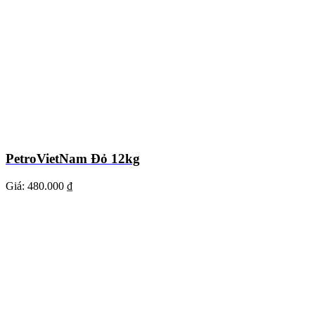
PetroVietNam Đỏ 12kg
Giá:
480.000 ₫