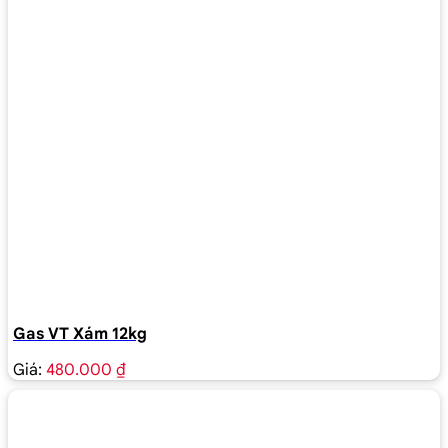
Gas VT Xám 12kg
Giá:
480.000 ₫