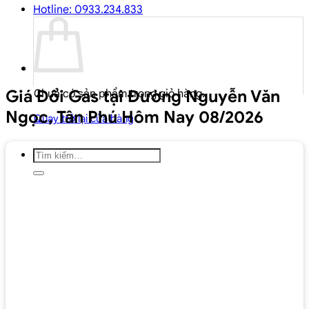
Hotline: 0933.234.833
Giá Đổi Gas tại Đường Nguyễn Văn
Chưa có sản phẩm trong giỏ hàng.
Ngọc, Tân Phú Hôm Nay 08/2026
Quay trở lại cửa hàng
Tìm
kiếm: