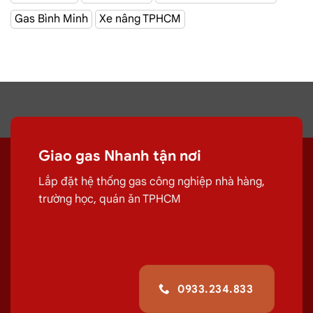
Gas Bình Minh
Xe nâng TPHCM
CÔNG TY TNHH MỘT THÀNH VIÊN DẦU KHÍ TP.HCM
(SAIGON PETRO CO., LTD) –
Gas Saigon Petro
với hệ
thống hơn 100 cửa hàng tại TPHCM
Giao gas tận
Giao gas Nhanh tận nơi
Lắp đặt hệ thống gas công nghiệp nhà hàng,
nơi Đường Nguyễn Văn Săng, Tân Phú
trường học, quán ăn TPHCM
Chuyên cung cấp, đổi các bình
gas
dân
dụng 12Kg,
gas
công nghiệp 45kg chất
lượng
giao tận nơi Đường Nguyễn Văn
0933.234.833
Săng, Tân Phú
giúp quá trình sử