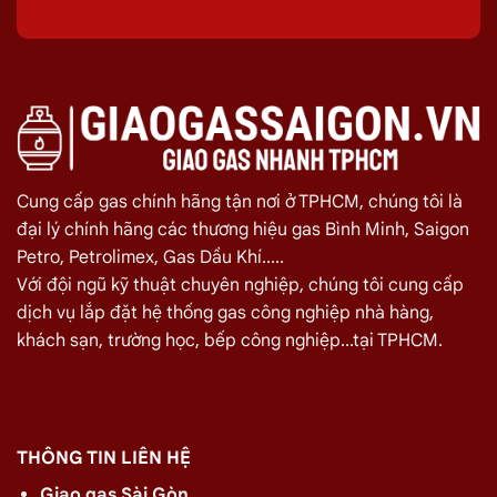
dụng
gas
của quý khách hiệu quả hơn.
Quý khách hàng cần đổi gas số lượng lớn cho nhà hàng,
quán ăn tại
Quận Tân Phú
vui lòng liên hệ ngay với chúng tôi
để nhận được mức giá rẻ nhất và chính sách
giao gas nhanh
Đại lý Gas Bình Minh
–
Gas chính hãng quận Tân Phú
Cung cấp gas chính hãng tận nơi ở TPHCM, chúng tôi là
Điện thoại: 028.3535.3309
đại lý chính hãng các thương hiệu gas Bình Minh, Saigon
Hotline/zalo:
0933.234.833
Petro, Petrolimex, Gas Dầu Khí.....
Với đội ngũ kỹ thuật chuyên nghiệp, chúng tôi cung cấp
Giá Giao Gas Tận Nơi Đường Nguyễn Văn
dịch vụ lắp đặt hệ thống gas công nghiệp nhà hàng,
Săng, Tân Phú Ngày 07/08
khách sạn, trường học, bếp công nghiệp...tại TPHCM.
TÊN SẢN PHẨM
GIÁ
Bình Gas Petro VietNam 6kg màu đỏ
275.000
₫
Bình Gas ELF 6,5kg Màu Đỏ
320.000
₫
THÔNG TIN LIÊN HỆ
Bình gas Pacific Petro 12kg màu Xám
480.000
₫
Giao gas Sài Gòn