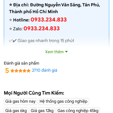
⭐️ Địa chỉ: Đường Nguyễn Văn Săng, Tân Phú,
Thành phố Hồ Chí Minh
0933.234.833
⭐️
Hotline:
0933.234.833
⭐️ Zalo:
✅✔️
Giao gas nhanh
trong 15 phút
✅✔️ Toàn bộ gas chính hãng, nói không với gas
Xem thêm
lậu
✅✔️ Gas đủ ký, chất lượng cao, bình gas được
Đánh giá sản phẩm
kiểm định định kỳ
5
2710 đánh giá
✅✔️ Bán gas đúng giá niêm yết trên web
✅✔️
Giá gas cập nhật hàng ngày
✅✔️ Giao gas và lắp đặt miễn phí
Mọi Người Cũng Tìm Kiếm:
Giá gas hôm nay
Hệ thống gas công nghiệp
Đường Nguyễn
Dịch Vụ Giao Gas Tận Nơi
Giá gas 6kg
Giá gas 12kg
Gas công nghiệp 45kg
Văn Săng, Tân Phú